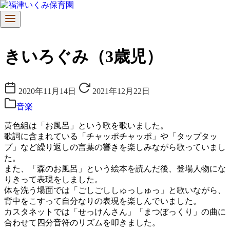
コ
ン
きいろぐみ（3歳児）
テ
ン
ツ
へ
2020年11月14日
2021年12月22日
移
音楽
動
黄色組は「お風呂」という歌を歌いました。
歌詞に含まれている「チャッポチャッポ」や「タップタッ
プ」など繰り返しの言葉の響きを楽しみながら歌っていまし
た。
また、「森のお風呂」という絵本を読んだ後、登場人物にな
りきって表現をしました。
体を洗う場面では「ごしごししゅっしゅっ」と歌いながら、
背中をこすって自分なりの表現を楽しんでいました。
カスタネットでは「せっけんさん」「まつぼっくり」の曲に
合わせて四分音符のリズムを叩きました。