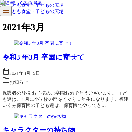
コ
ン
2021年3月
テ
ン
ツ
へ
移
令和3 年3月 卒園に寄せて
動
2021年3月15日
お知らせ
保護者の皆様 お子様のご卒園おめでとうございます。 子ど
も達は、4 月に小学校の門をくぐり 1 年生になります。福津
いくみ保育園の子ども達は、保育園でやってき…
キャラクターの持ち物