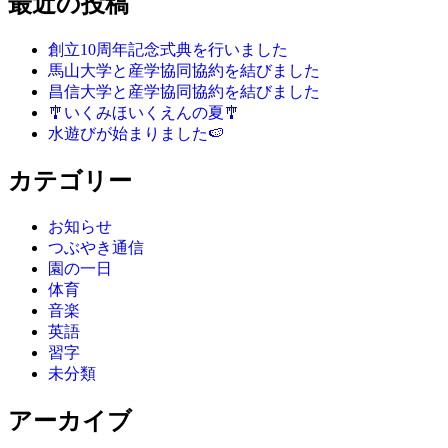
最近の投稿
創立10周年記念式典を行いました
馬山大学と産学協同協約を結びました
昌信大学と産学協同協約を結びました
🎐いくみほいくえんの夏🎐
水遊びが始まりました🍉
カテゴリー
お知らせ
つぶやき通信
園の一日
体育
音楽
英語
習字
未分類
アーカイブ