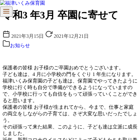
コ
令和3 年3月 卒園に寄せて
ン
テ
ン
2021年3月15日
2021年12月21日
ツ
へ
お知らせ
移
動
保護者の皆様 お子様のご卒園おめでとうございます。
子ども達は、4 月に小学校の門をくぐり 1 年生になります。
福津いくみ保育園の子ども達は、保育園でやってきたように
学校に行く時も自分で準備ができるようになっていますの
で、小学校に行っても自信をもって頑張っていくことができ
ると思います。
保護者の皆様 お子様が生まれてから、今まで、仕事と家庭
の両立をしながらの子育ては、さぞ大変な思いだったでしょ
う。
その頑張って来た結果、このように、子ども達は立派に成長
しました。
近年、新型コロナウイルスなどによって子どもたちを取り巻