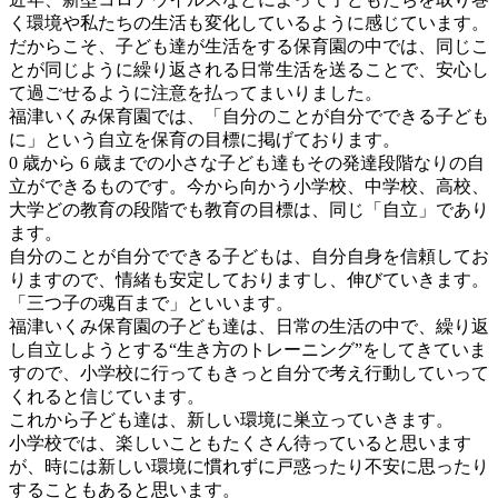
く環境や私たちの生活も変化しているように感じています。
だからこそ、子ども達が生活をする保育園の中では、同じこ
とが同じように繰り返される日常生活を送ることで、安心し
て過ごせるように注意を払ってまいりました。
福津いくみ保育園では、「自分のことが自分でできる子ども
に」という自立を保育の目標に掲げております。
0 歳から 6 歳までの小さな子ども達もその発達段階なりの自
立ができるものです。今から向かう小学校、中学校、高校、
大学どの教育の段階でも教育の目標は、同じ「自立」であり
ます。
自分のことが自分でできる子どもは、自分自身を信頼してお
りますので、情緒も安定しておりますし、伸びていきます。
「三つ子の魂百まで」といいます。
福津いくみ保育園の子ども達は、日常の生活の中で、繰り返
し自立しようとする“生き方のトレーニング”をしてきていま
すので、小学校に行ってもきっと自分で考え行動していって
くれると信じています。
これから子ども達は、新しい環境に巣立っていきます。
小学校では、楽しいこともたくさん待っていると思います
が、時には新しい環境に慣れずに戸惑ったり不安に思ったり
することもあると思います。