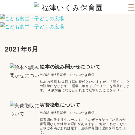
コ
ン
2021年6月
テ
ン
絵本の読み聞かせについて
ツ
へ
2021年6月30日
つぶやき通信
絵本の役割 幼児期は耳の時代といいますが、「聞く」こと
移
の訓練になります。 語彙（ボキャブラリー）を豊富にしま
す。 ４歳前後になるとそれまで経験したことをイメー…
動
実費徴収について
2021年6月30日
つぶやき通信
保育園の決まりやルールは、「なぜそうなっているのか」
保育園なりの経緯や理由があります。 何か、わからないこ
とやご不満があれば是非、直接保育園に理由を尋ねて頂
く…