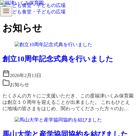
コ
ン
お知らせ
テ
ン
ツ
へ
移
創立10周年記念式典を行いました
動
2026年2月13日
お知らせ
たくさんの方々にご支援いただき、この度福津いくみ保育園
は創立１０周年を迎えることが出来ました。 これもひとえ
に地域の皆さまをはじめ、関わってくださった方々のお…
馬山大学と産学協同協約を結びました