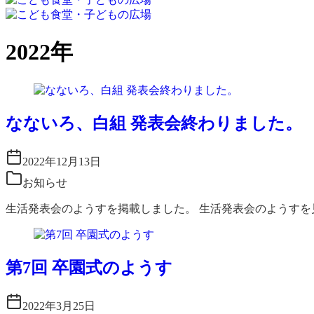
コ
ン
2022年
テ
ン
ツ
へ
移
なないろ、白組 発表会終わりました。
動
2022年12月13日
お知らせ
生活発表会のようすを掲載しました。 生活発表会のようすを
第7回 卒園式のようす
2022年3月25日